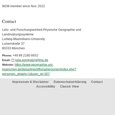
W2W member since Nov. 2022
Contact
Lehr- und Forschungseinheit Physische Geographie und
Landnutzungssysteme
Ludwig-Maximilians-University
Luisenstraße 37
80333 München
+49 89 2180 6652
Phone:
julia.pongratz(at)lmu.de
Email:
https://www.geographie.uni-
Website:
muenchen.de/department/fiona/personen/index.php?
personen_details=1&user_id=307
Impressum & Disclaimer
Datenschutzerklärung
Contact
Accessibility
Classic View